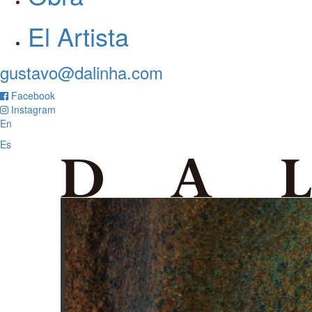
El Artista
gustavo@dalinha.com
Facebook
Instagram
En
Es